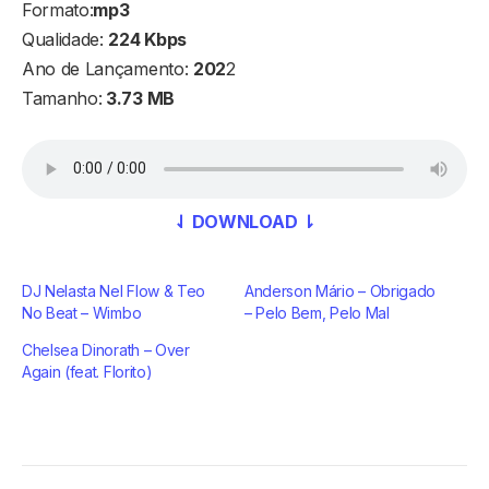
Formato:
mp3
Qualidade:
224 Kbps
Ano de Lançamento:
202
2
Tamanho:
3.73 MB
⇃ DOWNLOAD ⇂
DJ Nelasta Nel Flow & Teo
Anderson Mário – Obrigado
No Beat – Wimbo
– Pelo Bem, Pelo Mal
Chelsea Dinorath – Over
Again (feat. Florito)