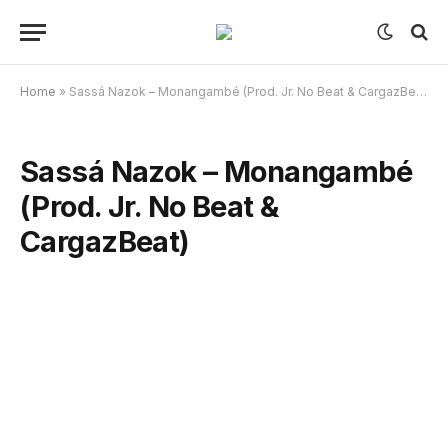
Home
»
Sassá Nazok – Monangambé (Prod. Jr. No Beat & CargazBeat)
Sassá Nazok – Monangambé
(Prod. Jr. No Beat &
CargazBeat)