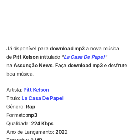
Já disponível para
download mp3
a nova música
de
Pitt Kelson
intitulado “
La Casa De Papel
”
na
Assunção News
. Faça
download mp3
e desfrute
boa música.
Artista:
Pitt Kelson
Titulo:
La Casa De Papel
Gênero:
Rap
Formato:
mp3
Qualidade:
224 Kbps
Ano de Lançamento:
202
2