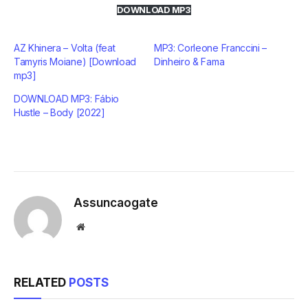
DOWNLOAD MP3
AZ Khinera – Volta (feat
MP3: Corleone Franccini –
Tamyris Moiane) [Download
Dinheiro & Fama
mp3]
DOWNLOAD MP3: Fábio
Hustle – Body [2022]
Assuncaogate
Website
RELATED
POSTS