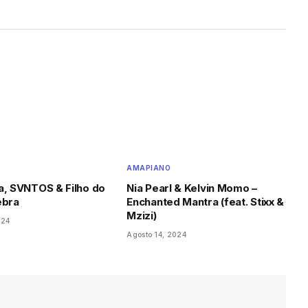
AMAPIANO
a, SVNTOS & Filho do
Nia Pearl & Kelvin Momo –
ebra
Enchanted Mantra (feat. Stixx &
Mzizi)
024
Agosto 14, 2024