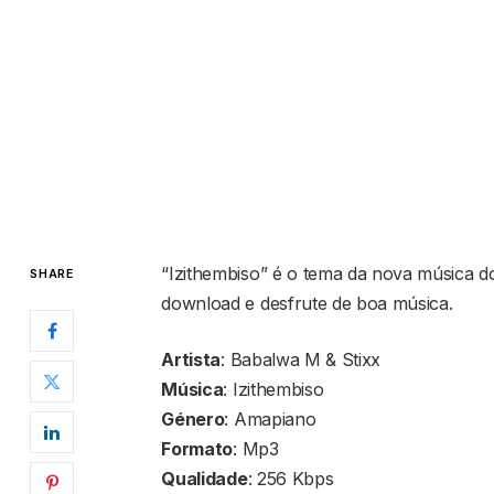
“Izithembiso” é o tema da nova música do
SHARE
download e desfrute de boa música.
Artista
: Babalwa M & Stixx
Música
: Izithembiso
Género
: Amapiano
Formato
: Mp3
Qualidade
: 256 Kbps