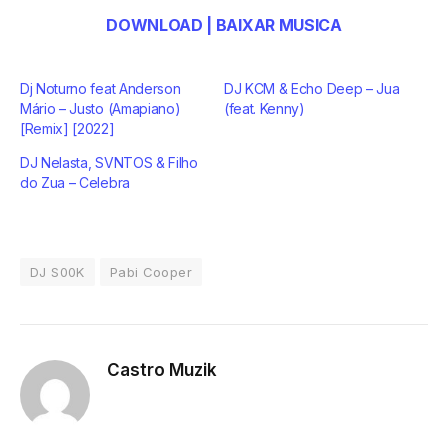
DOWNLOAD | BAIXAR MUSICA
Dj Noturno feat Anderson
DJ KCM & Echo Deep – Jua
Mário – Justo (Amapiano)
(feat. Kenny)
[Remix] [2022]
DJ Nelasta, SVNTOS & Filho
do Zua – Celebra
DJ S00K
Pabi Cooper
Castro Muzik