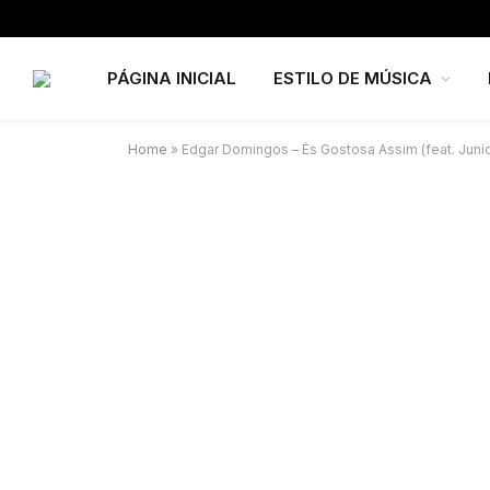
PÁGINA INICIAL
ESTILO DE MÚSICA
Home
»
Edgar Domingos – És Gostosa Assim (feat. Junior 