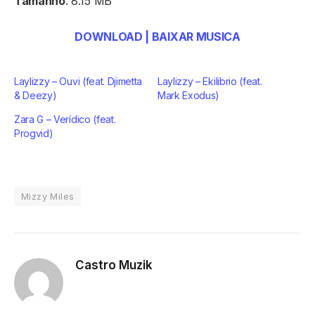
Tamanho
: 8.15 MB
DOWNLOAD | BAIXAR MUSICA
Laylizzy – Ouvi (feat. Djimetta
Laylizzy – Ekilibrio (feat.
& Deezy)
Mark Exodus)
Zara G – Verídico (feat.
Progvid)
Mizzy Miles
Castro Muzik