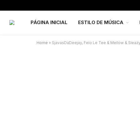
PÁGINA INICIAL
ESTILO DE MÚSICA
Home
»
SjavasDaDeejay, Felo Le Tee & Mellow & Sleazy 