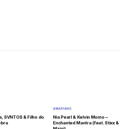
AMAPIANO
a, SVNTOS & Filho do
Nia Pearl & Kelvin Momo –
ebra
Enchanted Mantra (feat. Stixx &
Mzizi)