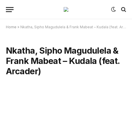
Home
»
Nkatha, Sipho Magudulela & Frank Mabeat – Kudala (feat. Arcader)
Nkatha, Sipho Magudulela &
Frank Mabeat – Kudala (feat.
Arcader)