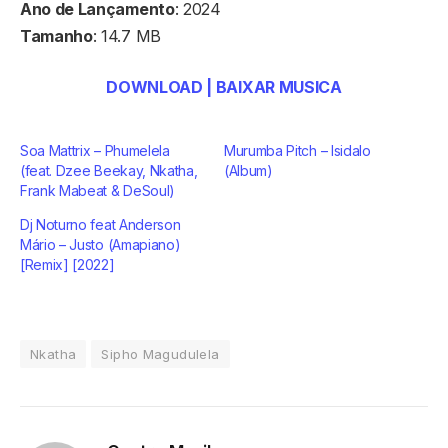
Ano de Lançamento
: 2024
Tamanho
: 14.7 MB
DOWNLOAD | BAIXAR MUSICA
Soa Mattrix – Phumelela
Murumba Pitch – Isidalo
(feat. Dzee Beekay, Nkatha,
(Album)
Frank Mabeat & DeSoul)
Dj Noturno feat Anderson
Mário – Justo (Amapiano)
[Remix] [2022]
Nkatha
Sipho Magudulela