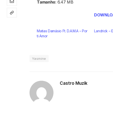
Tamanho
: 6.47 MB
DOWNLOA
Matias Damásio Ft. D.A.M.A – Por
Landrick – 
ti Amor
Yasmine
Castro Muzik