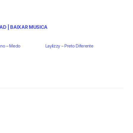
D | BAIXAR MUSICA
gno – Medo
Laylizzy – Preto Diferente