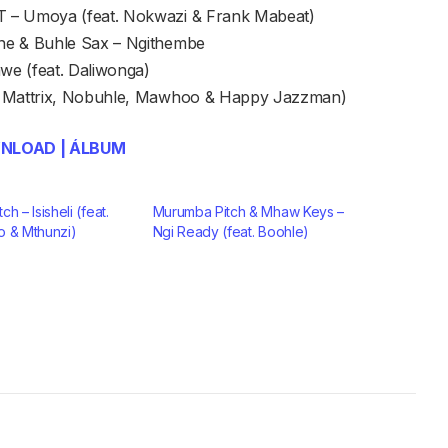
T – Umoya (feat. Nokwazi & Frank Mabeat)
ne & Buhle Sax – Ngithembe
we (feat. Daliwonga)
oa Mattrix, Nobuhle, Mawhoo & Happy Jazzman)
NLOAD | ÁLBUM
h – Isisheli (feat.
Murumba Pitch & Mhaw Keys –
o & Mthunzi)
Ngi Ready (feat. Boohle)