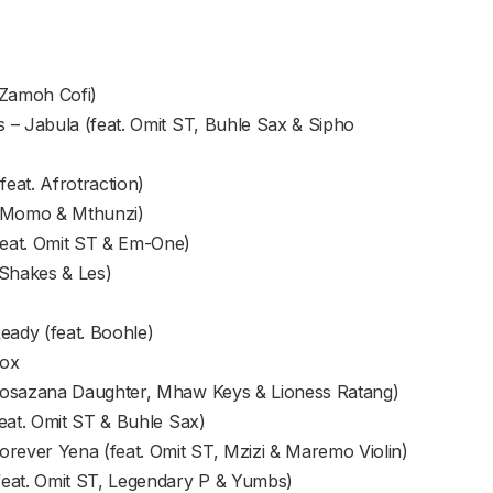
. Zamoh Cofi)
 – Jabula (feat. Omit ST, Buhle Sax & Sipho
feat. Afrotraction)
in Momo & Mthunzi)
eat. Omit ST & Em-One)
 Shakes & Les)
ady (feat. Boohle)
box
kosazana Daughter, Mhaw Keys & Lioness Ratang)
eat. Omit ST & Buhle Sax)
ever Yena (feat. Omit ST, Mzizi & Maremo Violin)
feat. Omit ST, Legendary P & Yumbs)