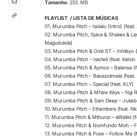
Tamanho
: 233. MB
PLAYLIST / LISTA DE MÚSICAS
01. Murumba Pitch – Isidalo (Intro) (feat
02. Murumba Pitch, Sjava & Shakes & Les
Magudulela)
03. Murumba Pitch & Omit ST – Inhlitiyo (
04. Murumba Pitch – Isisheli (feat. Kelv
05. Murumba Pitch & Aymos – Balansa (f
06. Murumba Pitch – Basazolimala (feat.
07. Murumba Pitch – Special (feat. KLY)
08. Murumba Pitch & Mhaw Keys – Ngi Re
09. Murumba Pitch & Sam Deep – Juke
10. Murumba Pitch – Ethembeni (feat. N
11. Murumba Pitch & Mthunzi – eWallet (f
12. Murumba Pitch & Nomfundo Moh – For
13. Murumba Pitch & Pcee – Follow Me (