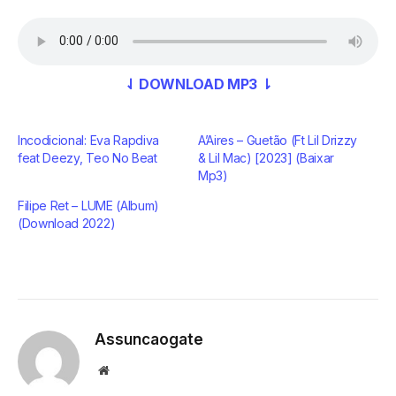
⇃ DOWNLOAD MP3 ⇂
Incodicional: Eva Rapdiva
A’Aires – Guetão (Ft Lil Drizzy
feat Deezy, Teo No Beat
& Lil Mac) [2023] (Baixar
Mp3)
Filipe Ret – LUME (Album)
(Download 2022)
Assuncaogate
Website