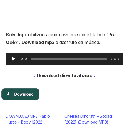
Soly
disponibilizou a sua nova música intitulada “
Pra
Quê?
“.
Download mp3
e desfrute da música.
Reprodutor
00:00
00:00
de
áudio
⇃
Download directo abaixo
⇂
DOWNLOAD MP3: Fábio
Chelsea Dinorath – Sodadi
Hustle – Body [2022]
[2022] (Download MP3)