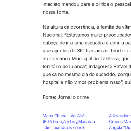
imediato mandou para a clínica o pessoal
nossa fonte.
Na altura da ocorrência, a família da vít
Nacional. “Estávamos muito preocupados
cabeça de ir a uma esquadra e abrir a pa
que agentes do SIC fizeram ao Teodoro e
ao Comando Municipal do Talatona, que 
território de Luanda”, indagou-se Rafae
queixa no mesmo dia do sucedido, porqu
hospital e não vimos problema nisso”, su
Fonte: Jornal o crime
Mano Chaba – Vai Atrás
A Rivalidad
(Ft.Petisco,Ary boy,Macossa
Grupos Mai
líder, Leandro Bixinho)
Angola “Os