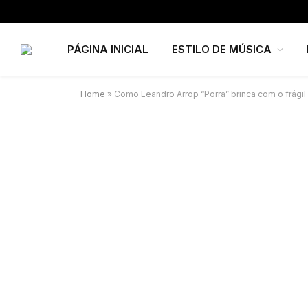
PÁGINA INICIAL
ESTILO DE MÚSICA
Home
»
Como Leandro Arrop “Porra” brinca com o frági