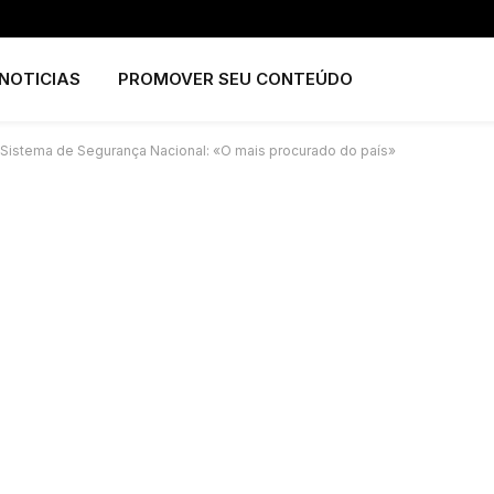
NOTICIAS
PROMOVER SEU CONTEÚDO
l Sistema de Segurança Nacional: «O mais procurado do país»