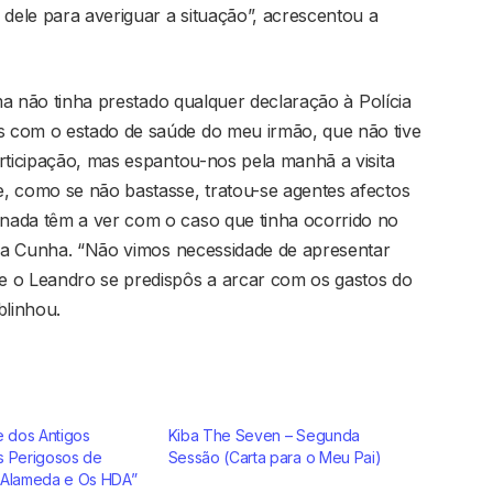
 dele para averiguar a situação”, acrescentou a
ima não tinha prestado qualquer declaração à Polícia
 com o estado de saúde do meu irmão, que não tive
rticipação, mas espantou-nos pela manhã a visita
, como se não bastasse, tratou-se agentes afectos
nada têm a ver com o caso que tinha ocorrido no
l da Cunha. “Não vimos necessidade de apresentar
e o Leandro se predispôs a arcar com os gastos do
blinhou.
e dos Antigos
Kiba The Seven – Segunda
s Perigosos de
Sessão (Carta para o Meu Pai)
 Alameda e Os HDA”