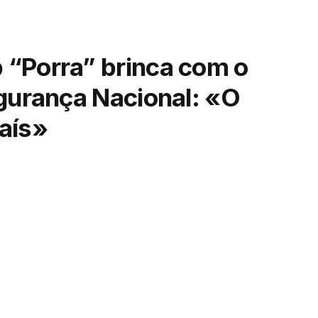
 “Porra” brinca com o
egurança Nacional: «O
aís»