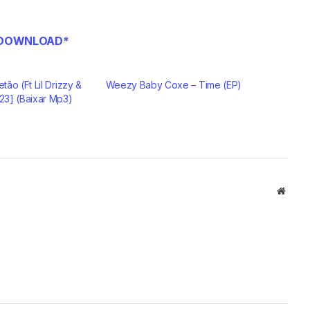
DOWNLOAD*
etão (Ft Lil Drizzy &
Weezy Baby Coxe – Time (EP)
023] (Baixar Mp3)
Websi