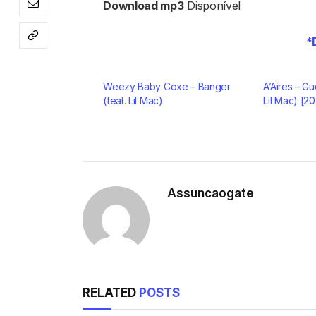
Download mp3
Disponível
*
Weezy Baby Coxe – Banger
A’Aires – Gu
(feat. Lil Mac)
Lil Mac) [2
Assuncaogate
RELATED
POSTS