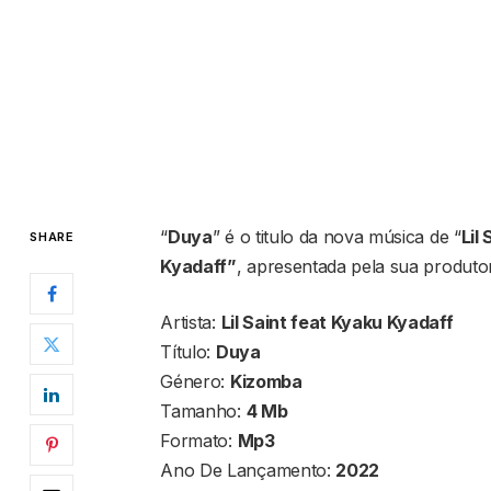
“
Duya
” é o titulo da nova música de “
Lil 
SHARE
Kyadaff”
, apresentada pela sua produto
Artista:
Lil Saint feat Kyaku Kyadaff
Título:
Duya
Género:
Kizomba
Tamanho:
4 Mb
Formato:
Mp3
Ano De Lançamento:
2022