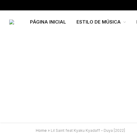
PÁGINA INICIAL
ESTILO DE MÚSICA
Home
»
Lil Saint feat Kyaku Kyadaff – Duya [2022]