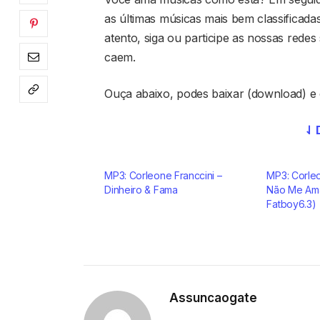
as últimas músicas mais bem classificada
atento, siga ou participe as nossas redes
caem.
Ouça abaixo, podes baixar (download) e 
⇃ 
MP3: Corleone Franccini –
MP3: Corleo
Dinheiro & Fama
Não Me Ama
Fatboy6.3)
Assuncaogate