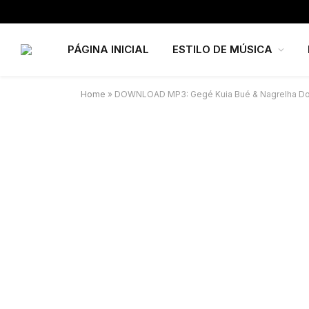
PÁGINA INICIAL
ESTILO DE MÚSICA
Home
»
DOWNLOAD MP3: Gegé Kuia Bué & Nagrelha Do