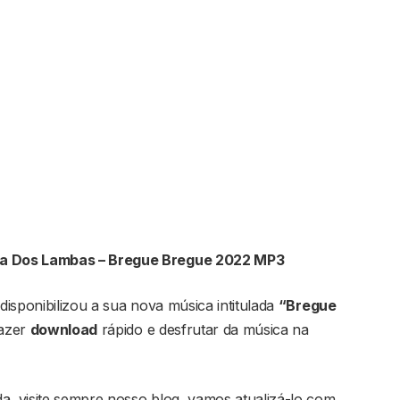
a Dos Lambas – Bregue Bregue 2022 MP3
disponibilizou a sua nova música intitulada
“Bregue
fazer
download
rápido e desfrutar da música na
, visite sempre nosso blog, vamos atualizá-lo com