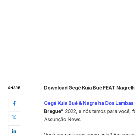
Download Gegé Kuia Bué FEAT Nagrelh
SHARE
Gegé Kuia Bué & Nagrelha Dos Lambas
Bregue”
2022, e nós temos para você, 
Assunção News.
Você ama músicas como esta? Em seguida