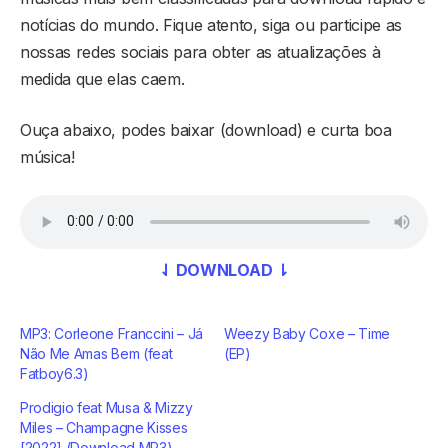
notícias do mundo. Fique atento, siga ou participe as
nossas redes sociais para obter as atualizações à
medida que elas caem.
Ouça abaixo, podes baixar (download) e curta boa
música!
⇃ DOWNLOAD ⇂
MP3: Corleone Franccini – Já
Weezy Baby Coxe – Time
Não Me Amas Bem (feat
(EP)
Fatboy6.3)
Prodigio feat Musa & Mizzy
Miles – Champagne Kisses
[2022] (Download MP3)