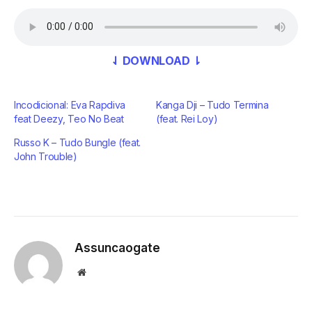
⇃ DOWNLOAD ⇂
Incodicional: Eva Rapdiva
Kanga Dji – Tudo Termina
feat Deezy, Teo No Beat
(feat. Rei Loy)
Russo K – Tudo Bungle (feat.
John Trouble)
Assuncaogate
Website