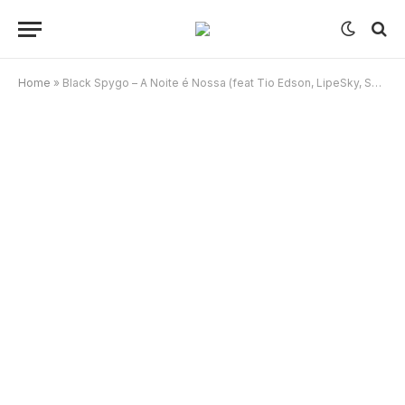
Home
»
Black Spygo – A Noite é Nossa (feat Tio Edson, LipeSky, Soarito, Duc, Lil Saint, Itary, Florito & Lurdes Bella)