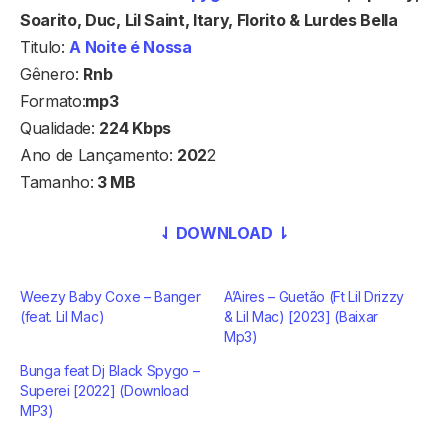
Soarito, Duc, Lil Saint, Itary, Florito & Lurdes Bella
Titulo:
A Noite é Nossa
Gênero:
Rnb
Formato:
mp3
Qualidade:
224 Kbps
Ano de Lançamento:
202
2
Tamanho:
3 MB
⇃ DOWNLOAD ⇂
Weezy Baby Coxe – Banger
A’Aires – Guetão (Ft Lil Drizzy
(feat. Lil Mac)
& Lil Mac) [2023] (Baixar
Mp3)
Bunga feat Dj Black Spygo –
Superei [2022] (Download
MP3)