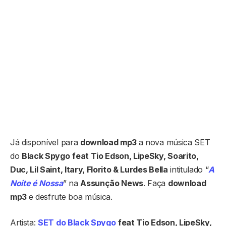
Já disponível para
download mp3
a nova música SET
do
Black Spygo
feat Tio Edson, LipeSky, Soarito,
Duc, Lil Saint, Itary, Florito & Lurdes Bella
intitulado “
A
Noite é Nossa
” na
Assunção News
. Faça
download
mp3
e desfrute boa música.
Artista:
SET do Black Spygo
feat Tio Edson, LipeSky,